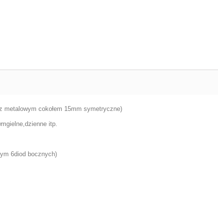
(z metalowym cokołem 15mm symetryczne)
mgielne,dzienne itp.
tym 6diod bocznych)