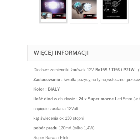
WIĘCEJ INFORMACJI
Diodowe zamienniki żarówek 12V
Ba15S / 1156 / P21W
Zastosowanie :
światła pozycyjne tylne,wsteczne ,przeciw
Kolor :
BIAŁY
ilość diod
w obudowie :
24 x Super mocne L
ed 5mm (w 
napięcie zasilania 12Volt
kąt świecenia ok 130 stopni
pobór prądu
120mA (tylko 1,4W)
Super Barwa i Efekt