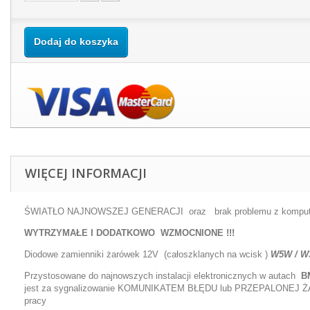
Dodaj do koszyka
WIĘCEJ INFORMACJI
ŚWIATŁO NAJNOWSZEJ GENERACJI oraz brak problemu z komputer
WYTRZYMAŁE I DODATKOWO WZMOCNIONE !!!
Diodowe zamienniki żarówek 12V (całoszklanych na wcisk )
W5W / W3
Przystosowane do najnowszych instalacji elektronicznych w autach
B
jest za sygnalizowanie KOMUNIKATEM BŁĘDU lub PRZEPALONEJ ŻARÓWKI
pracy